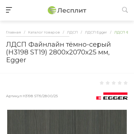
Главная
/
Каталог товаров
/
ЛДСП
/
ЛДСП Egger
/
ЛДСП Файн
ЛДСП Файнлайн тёмно-серый
(H3198 ST19) 2800x2070x25 мм,
Egger
Артикул
H3198 ST19/2800/25